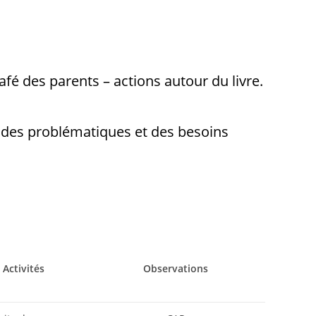
s : marche – ateliers contes.
nomes en famille.
afé des parents – actions autour du livre.
n des problématiques et des besoins
Activités
Observations