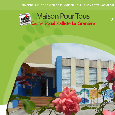
Skip
Bienvenue sur le site web de la Maison Pour Tous Centre Social Kall
to
content
QU