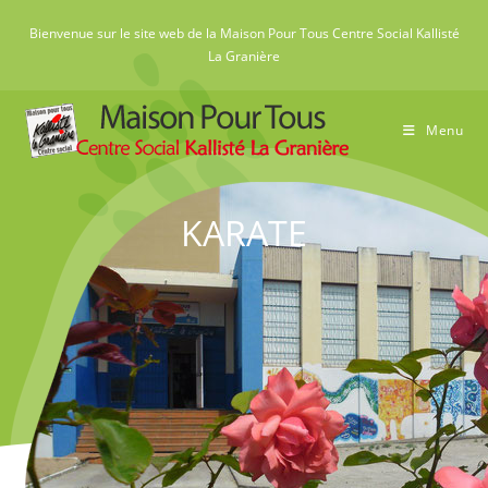
Skip
Bienvenue sur le site web de la Maison Pour Tous Centre Social Kallisté
to
La Granière
content
Menu
KARATE