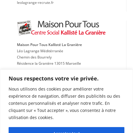
leolagrange-recrute.fr
Maison Pour Tous Kallisté La Granière
Léo Lagrange Méditérranée
Chemin des Bourrely
Résidence la Granière 13015 Marseille
Tél : 04 91 51 15 97
Nous respectons votre vie privée.
Fax : 04 91 51 53 33
kalliste@leolagrange.org
Nous utilisons des cookies pour améliorer votre
expérience de navigation, diffuser des publicités ou des
contenus personnalisés et analyser notre trafic. En
Locaux Associatifs Espace Citoyen
cliquant sur « Tout accepter », vous consentez à notre
Parc Kallisté
utilisation des cookies.
130 Chemin des Bourrely 13015 Marseille
Tél : 04 91 69 29 80