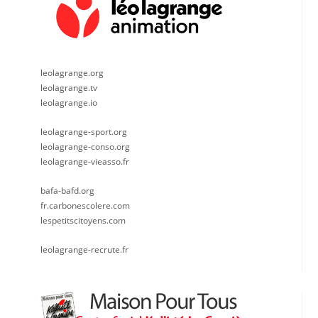
leolagrange.org
leolagrange.tv
leolagrange.io
leolagrange-sport.org
leolagrange-conso.org
leolagrange-vieasso.fr
bafa-bafd.org
fr.carbonescolere.com
lespetitscitoyens.com
leolagrange-recrute.fr