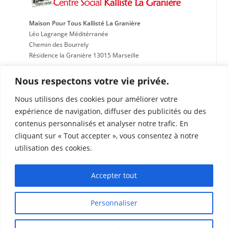
Maison Pour Tous Kallisté La Granière
Léo Lagrange Méditérranée
Chemin des Bourrely
Résidence la Granière 13015 Marseille
Tél : 04 91 51 15 97
Nous respectons votre vie privée.
Fax : 04 91 51 53 33
kalliste@leolagrange.org
Nous utilisons des cookies pour améliorer votre
expérience de navigation, diffuser des publicités ou des
contenus personnalisés et analyser notre trafic. En
Locaux Associatifs Espace Citoyen
cliquant sur « Tout accepter », vous consentez à notre
Parc Kallisté
utilisation des cookies.
130 Chemin des Bourrely 13015 Marseille
Tél : 04 91 69 29 80
Accepter tout
espace.associatif@leolagrange.org
Personnaliser